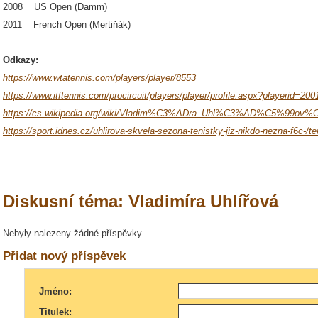
2008 US Open (Damm)
2011 French Open (Mertiňák)
Odkazy:
https://www.wtatennis.com/players/player/8553
https://www.itftennis.com/procircuit/players/player/profile.aspx?playerid=20
https://cs.wikipedia.org/wiki/Vladim%C3%ADra_Uhl%C3%AD%C5%99ov
https://sport.idnes.cz/uhlirova-skvela-sezona-tenistky-jiz-nikdo-nezna-f6c
Diskusní téma: Vladimíra Uhlířová
Nebyly nalezeny žádné příspěvky.
Přidat nový příspěvek
Jméno:
Titulek: