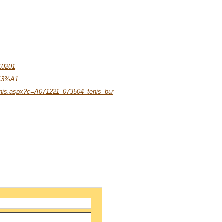
010201
%C3%A1
-/tenis.aspx?c=A071221_073504_tenis_bur