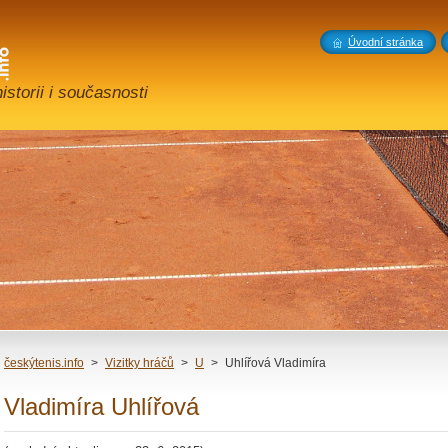
Úvodní stránka
storii i současnosti
českýtenis.info
>
Vizitky hráčů
>
U
>
Uhlířová Vladimíra
Vladimíra Uhlířová