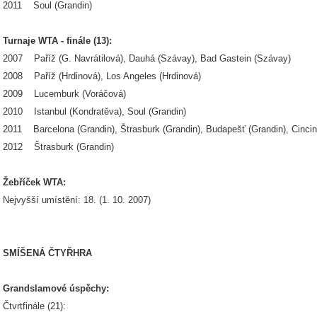
2011 Soul (Grandin)
Turnaje WTA - finále (13):
2007 Paříž (G. Navrátilová), Dauhá (Szávay), Bad Gastein (Szávay)
2008 Paříž (Hrdinová), Los Angeles (Hrdinová)
2009 Lucemburk (Voráčová)
2010 Istanbul (Kondratěva), Soul (Grandin)
2011 Barcelona (Grandin), Štrasburk (Grandin), Budapešť (Grandin), Cincinn
2012 Štrasburk (Grandin)
Žebříček WTA:
Nejvyšší umístění: 18. (1. 10. 2007)
SMÍŠENÁ ČTYŘHRA
Grandslamové úspěchy:
Čtvrtfinále (21):