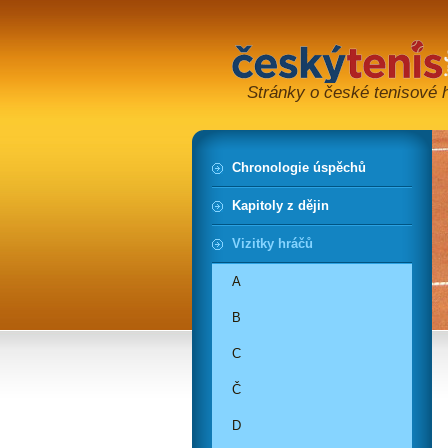
Stránky o české tenisové hi
Chronologie úspěchů
Kapitoly z dějin
Vizitky hráčů
A
B
C
Č
D