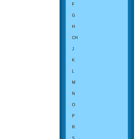
F
G
H
CH
J
K
L
M
N
O
P
R
S