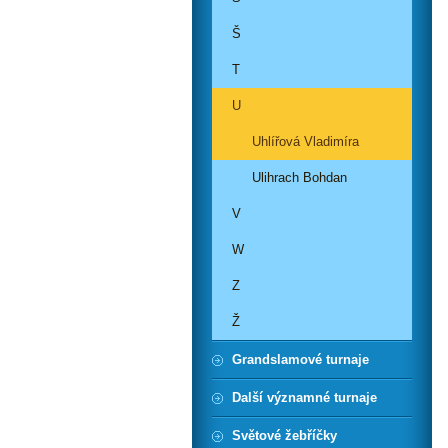
Š
T
U
Uhlířová Vladimíra
Ulihrach Bohdan
V
W
Z
Ž
Grandslamové turnaje
Další významné turnaje
Světové žebříčky