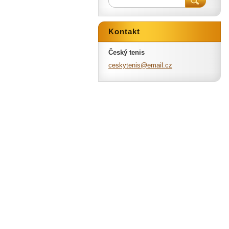
Kontakt
Český tenis
ceskyten
is@email
.cz