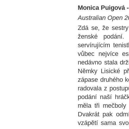
Monica Puigová - 
Australian Open 20
Zdá se, že sestry
ženské podání. 
servírujícím ten
vůbec nejvíce es
nedávno stala drž
Němky Lisické p
zápase druhého ko
radovala z postup
podání naší hráčk
měla tři mečboly 
Dvakrát pak odmít
vzápětí sama svou