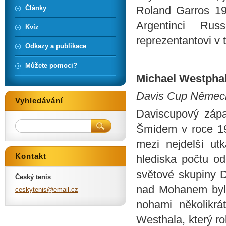
Články
Roland Garros 194
Argentinci Rus
Kvíz
reprezentantovi v t
Odkazy a publikace
Můžete pomoci?
Michael Westphal 
Davis Cup Německ
Vyhledávání
Daviscupový zá
Šmídem v roce 198
mezi nejdelší ut
Kontakt
hlediska počtu od
světové skupiny D
Český tenis
nad Mohanem bylo
ceskyten
is@email
.cz
nohami několikrá
Westhala, který r