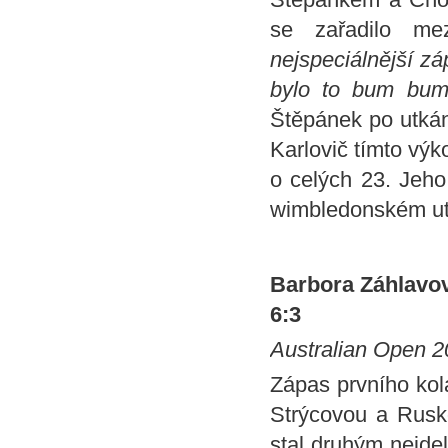
se zařadilo mez
nejspeciálnější zá
bylo to bum bum,
Štěpánek po utkán
Karlovič tímto výk
o celých 23. Jeho
wimbledonském ut
Barbora Záhlavová
6:3
Australian Open 20
Zápas prvního kol
Strýcovou a Rusko
stal druhým nejde