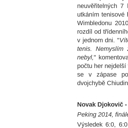
neuvěřitelných 7
utkáním tenisové 
Wimbledonu 2010
rozdíl od třídenní
v jednom dni. "
Vít
tenis. Nemyslím 
nebyl,
" komentova
počtu her nejdelší
se v zápase pod
dvojchybě Chiudine
Novak Djokovič -
Peking 2014, finál
Výsledek 6:0, 6:0