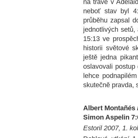
na trávě v Adelai
neboť stav byl 4
průběhu zapsal do
jednotlivých setů,
15:13 ve prospěch
historii světové 
ještě jedna pikan
oslavovali postup
lehce podnapilém 
skutečně pravda, s
Albert Montañés 
Simon Aspelin 7:6
Estoril 2007, 1. ko