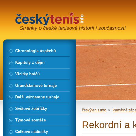
Stránky o české tenisové historii i současnosti
Chronologie úspěchů
Kapitoly z dějin
Vizitky hráčů
Grandslamové turnaje
Další významné turnaje
Světové žebříčky
českýtenis.info
>
Památné záp
Týmové soutěže
Rekordní a 
Celkové statistiky