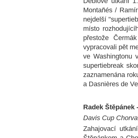
Deblové utkání 1.
Montañés / Ramíre
nejdelší "supertie
místo rozhodující
přestože Čermák
vypracovali pět me
ve Washingtonu v
supertiebreak sko
zaznamenána roku 
a Dasnières de Vei
Radek Štěpánek - I
Davis Cup Chorva
Zahajovací utká
Štěpánkem a Chor