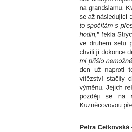
na grandslamu. Kvů
se až následující 
to spočítám s přes
hodin,
" řekla Strý
ve druhém setu p
chvíli jí dokonce d
mi přišlo nemožné 
den už naproti t
vítězství stačily
výměnu. Jejich re
později se na s
Kuzněcovovou přet
Petra Cetkovská -