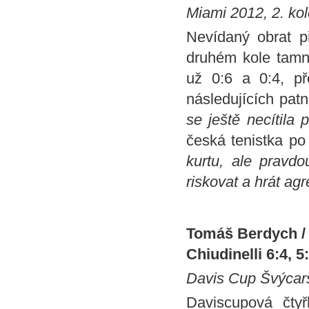
Miami 2012, 2. ko
Nevídaný obrat p
druhém kole tamn
už 0:6 a 0:4, p
následujících patn
se ještě necítila
česká tenistka po
kurtu, ale pravd
riskovat a hrát agr
Tomáš Berdych / 
Chiudinelli 6:4, 5:
Davis Cup Švýcar
Daviscupová čty