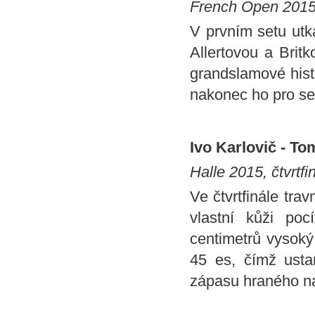
French Open 2015,
V prvním setu ut
Allertovou a Brit
grandslamové hist
nakonec ho pro se
Ivo Karlovič - To
Halle 2015, čtvrtfi
Ve čtvrtfinále tr
vlastní kůži poc
centimetrů vysoký
45 es, čímž usta
zápasu hraného na