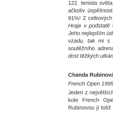
122. tenista svět
ačkoliv úspěšnost
91%! Z celkových 
Hraje v podstatě 
Jeho nejlepším úd
vzadu, tak mi s 
soutěžního adrena
dost těžkých utkán
Chanda Rubinová -
French Open 1995,
Jeden z největšíc
kole French Op
Rubinovou jí totiž