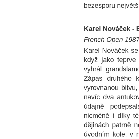
bezesporu největší
Karel Nováček - 
French Open 1987,
Karel Nováček se 
když jako teprve
vyhrál grandslamo
Zápas druhého k
vyrovnanou bitvu,
navíc dva antuko
údajně podepsal
nicméně i díky té
dějinách patrně n
úvodním kole, v n