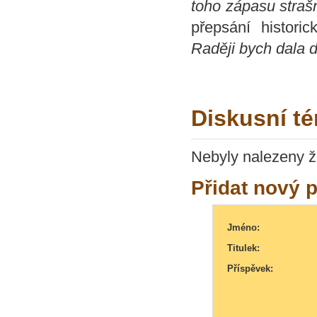
toho zápasu straš
přepsání historic
Raději bych dala d
Diskusní té
Nebyly nalezeny ž
Přidat nový 
Jméno:
Titulek:
Příspěvek: