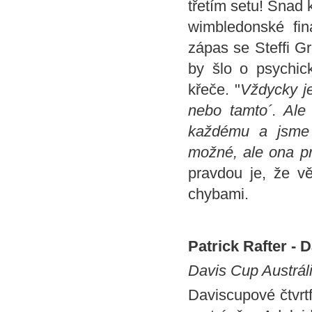
třetím setu! Snad k
wimbledonské fin
zápas se Steffi Gr
by šlo o psychic
křeče. "
Vždycky je
nebo tamto´. Ale 
každému a jsme 
možné, ale ona pr
pravdou je, že v
chybami.
Patrick Rafter - D
Davis Cup Austrál
Daviscupové čtvrt