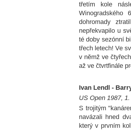
třetím kole nás
Winogradského 6
dohromady ztrat
nepřekvapilo u sv
té doby sezónní b
třech letech! Ve s
v němž ve čtyřech
až ve čtvrtfinále 
Ivan Lendl - Barry
US Open 1987, 1.
S trojitým "kanár
navázali hned dva
který v prvním ko