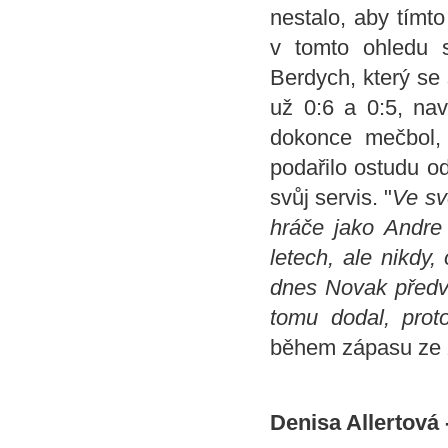
nestalo, aby tímto
v tomto ohledu 
Berdych, který se
už 0:6 a 0:5, nav
dokonce mečbol,
podařilo ostudu odv
svůj servis. "
Ve sv
hráče jako Andre 
letech, ale nikdy
dnes Novak předvá
tomu dodal, prot
během zápasu ze z
Denisa Allertová 