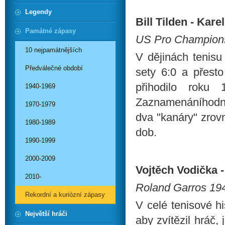
Legendy
Bill Tilden - Karel
Památné zápasy
US Pro Championsh
10 nejpamátnějších
V dějinách tenisu
Předválečné období
sety 6:0 a přesto
přihodilo roku 
1940-1969
Zaznamenáníhodný 
1970-1979
dva "kanáry" zrovn
1980-1989
dob.
1990-1999
2000-2009
Vojtěch Vodička -
2010-
Roland Garros 194
Rekordní a kuriózní zápasy
V celé tenisové hi
Největší hráči
aby zvítězil hráč,