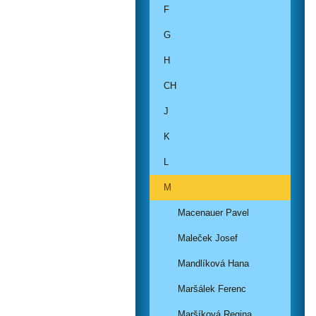
F
G
H
CH
J
K
L
M
Macenauer Pavel
Maleček Josef
Mandlíková Hana
Maršálek Ferenc
Maršíková Regina