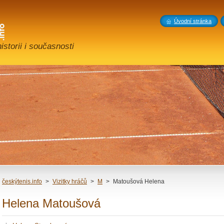
Úvodní stránka
storii i současnosti
českýtenis.info
>
Vizitky hráčů
>
M
>
Matoušová Helena
Helena Matoušová