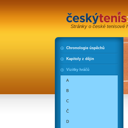
Stránky o české tenisové hi
Chronologie úspěchů
Kapitoly z dějin
Vizitky hráčů
A
B
C
Č
D