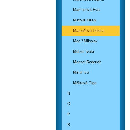
Martincová Eva
Matouš Milan
Matoušová Helena
Mečíř Miloslav
Melzer Iveta
Menzel Roderich
Minář Ivo
Mišková Olga
N
O
P
R