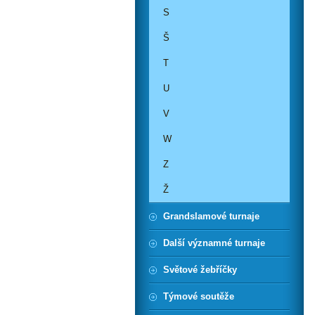
S
Š
T
U
V
W
Z
Ž
Grandslamové turnaje
Další významné turnaje
Světové žebříčky
Týmové soutěže