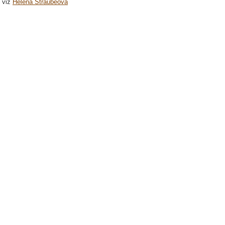
viz
Helena Straubeová