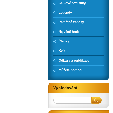
Celkové statistiky
Legendy
Památné zápasy
Největší hráči
Články
Kvíz
Odkazy a publikace
Můžete pomoci?
Vyhledávání