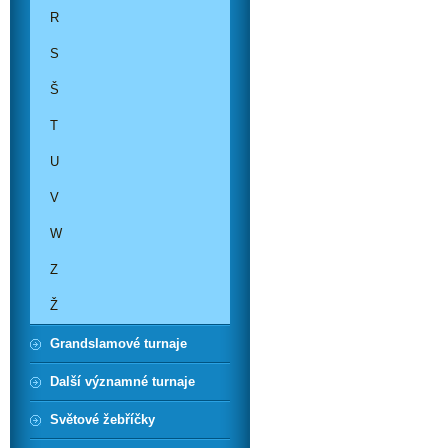
R
S
Š
T
U
V
W
Z
Ž
Grandslamové turnaje
Další významné turnaje
Světové žebříčky