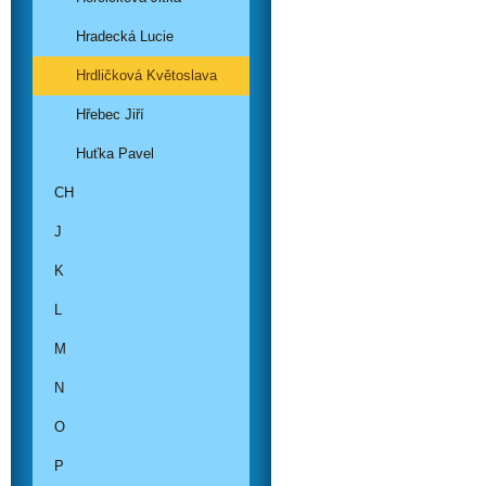
Hradecká Lucie
Hrdličková Květoslava
Hřebec Jiří
Huťka Pavel
CH
J
K
L
M
N
O
P