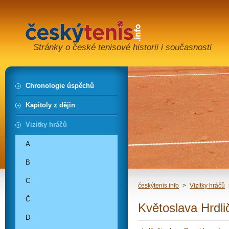
Stránky o české tenisové historii i současnosti
Chronologie úspěchů
Kapitoly z dějin
Vizitky hráčů
A
B
C
českýtenis.info
>
Vizitky hráčů
Č
Květoslava Hrdli
D