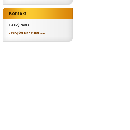
Kontakt
Český tenis
ceskyten
is@email
.cz