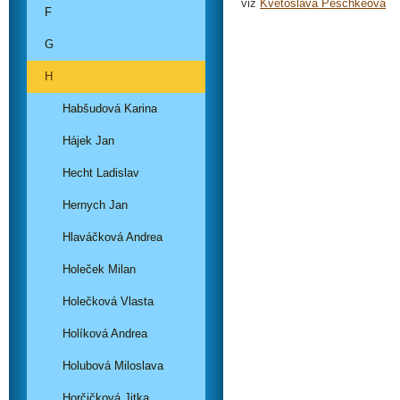
viz
Květoslava Peschkeová
F
G
H
Habšudová Karina
Hájek Jan
Hecht Ladislav
Hernych Jan
Hlaváčková Andrea
Holeček Milan
Holečková Vlasta
Holíková Andrea
Holubová Miloslava
Horčičková Jitka