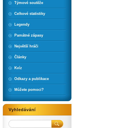
Týmové soutěže
Celkové statistiky
Legendy
Památné zápasy
Největší hráči
Články
Kvíz
Odkazy a publikace
Můžete pomoci?
Vyhledávání