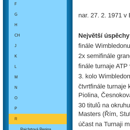
F
nar. 27. 2. 1971 
G
H
Největší úspěchy
CH
finále Wimbledonu
J
2x semifinále gran
K
finále turnaje ATP
L
3. kolo Wimbledo
M
čtvrtfinále turnaj
N
Piolina, Česnokov
O
30 titulů na okruh
P
Masters (Řím, Stut
R
účast na Turnaji m
Rajchrtová Regina