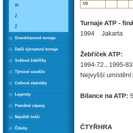
US
W
Z
Turnaje ATP - finá
Ž
1994 Jakarta
Grandslamové turnaje
Další významné turnaje
Žebříček ATP:
Světové žebříčky
1994-72., 1995-83
Týmové soutěže
Nejvyšší umístění:
Celkové statistiky
Legendy
Bilance na ATP:
5
Památné zápasy
Největší hráči
ČTYŘHRA
Články