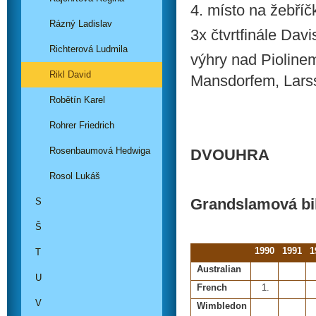
4. místo na žebříč
Rázný Ladislav
3x čtvrtfinále Dav
Richterová Ludmila
výhry nad Pioline
Rikl David
Mansdorfem, Lar
Robětín Karel
Rohrer Friedrich
Rosenbaumová Hedwiga
DVOUHRA
Rosol Lukáš
Grandslamová bi
S
Š
1990
1991
1
T
Australian
U
French
1.
V
Wimbledon