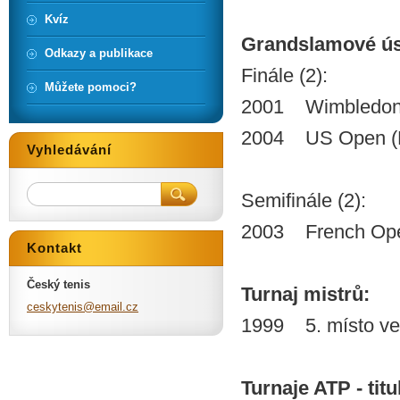
Kvíz
Grandslamové ú
Odkazy a publikace
Finále (2):
Můžete pomoci?
2001 Wimbledon
2004 US Open (
Vyhledávání
Semifinále (2):
2003 French Ope
Kontakt
Český tenis
Turnaj mistrů:
ceskyten
is@email
.cz
1999 5. místo ve 
Turnaje ATP - titu