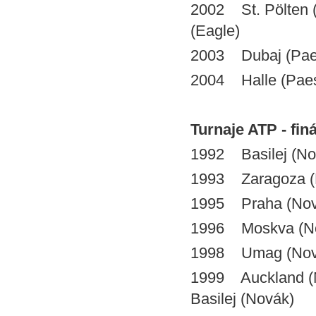
2002 St. Pölten (P
(Eagle)
2003 Dubaj (Paes
2004 Halle (Paes
Turnaje ATP - finá
1992 Basilej (No
1993 Zaragoza (Ba
1995 Praha (Nová
1996 Moskva (N
1998 Umag (Novák
1999 Auckland (No
Basilej (Novák)