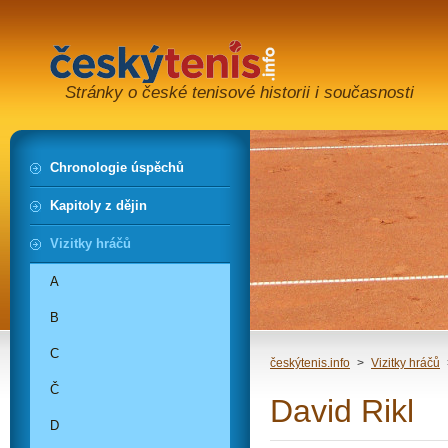
Stránky o české tenisové historii i současnosti
Chronologie úspěchů
Kapitoly z dějin
Vizitky hráčů
A
B
C
českýtenis.info
>
Vizitky hráčů
Č
David Rikl
D