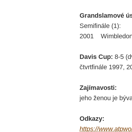
Grandslamové ú
Semifinále (1):
2001 Wimbledon
Davis Cup:
8-5 (d
čtvrtfinále 1997, 
Zajímavosti:
jeho ženou je býv
Odkazy:
https://www.atpwor