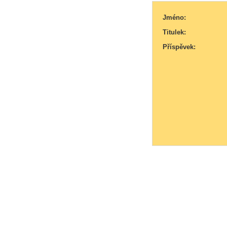
Jméno:
Titulek:
Příspěvek: