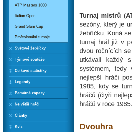
ATP Masters 1000
Turnaj mistrů
(
A
Italian Open
sezóny, který je 
Grand Slam Cup
žebříčku. Koná se 
Profesionální turnaje
turnaj hrál již v 
Světové žebříčky
dvou ročnících se
utkávali každý 
Týmové soutěže
systémem, tedy 
Celkové statistiky
nejlepší hráči po
Legendy
1985, kdy se tur
Památné zápasy
hráčů (čtyři nejlep
hráčů v roce 1985
Největší hráči
Články
Dvouhra
Kvíz