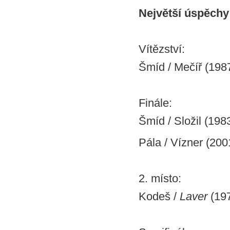
Největší úspěchy
Vítězství:
Šmíd / Mečíř (198
Finále:
Šmíd / Složil (198
Pála / Vízner (200
2. místo:
Kodeš /
Laver
(19