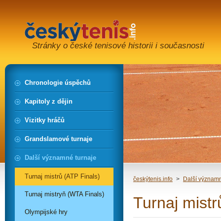
Stránky o české tenisové historii i současnosti
Chronologie úspěchů
Kapitoly z dějin
Vizitky hráčů
Grandslamové turnaje
Další významné turnaje
Turnaj mistrů (ATP Finals)
českýtenis.info
>
Další významn
Turnaj mistryň (WTA Finals)
Turnaj mistr
Olympijské hry