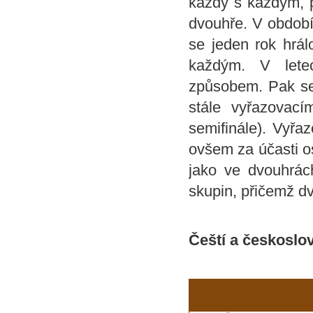
každý s každým, p
dvouhře. V období
se jeden rok hrál
každým. V letec
způsobem. Pak se n
stále vyřazovac
semifinále). Vyřa
ovšem za účasti os
jako ve dvouhrác
skupin, přičemž dv
Čeští a českoslov