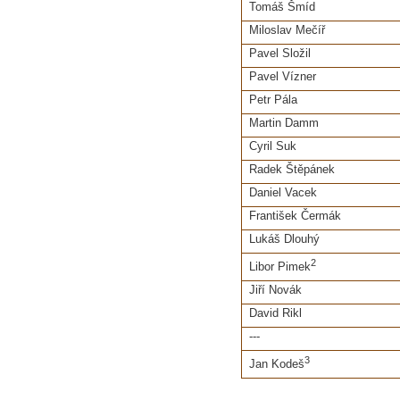
Tomáš Šmíd
Miloslav Mečíř
Pavel Složil
Pavel Vízner
Petr Pála
Martin Damm
Cyril Suk
Radek Štěpánek
Daniel Vacek
František Čermák
Lukáš Dlouhý
2
Libor Pimek
Jiří Novák
David Rikl
---
3
Jan Kodeš