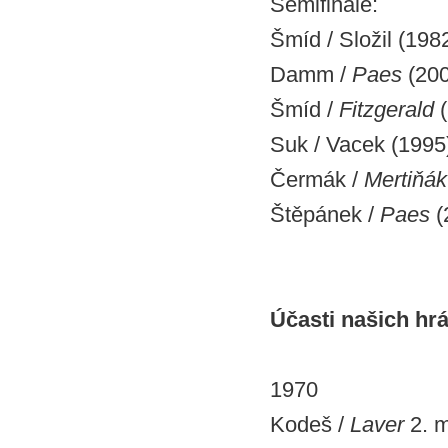
Semifinále:
Šmíd / Složil (198
Damm /
Paes
(200
Šmíd /
Fitzgerald
(
Suk / Vacek (1995
Čermák /
Mertiňák
Štěpánek /
Paes
(
Účasti našich hr
1970
Kodeš /
Laver
2. m