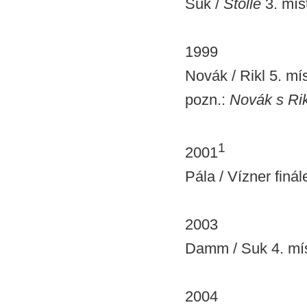
Suk /
Stolle
3. mís
1999
Novák / Rikl 5. mí
pozn.:
Novák s Rik
1
2001
Pála / Vízner finál
2003
Damm / Suk 4. mís
2004