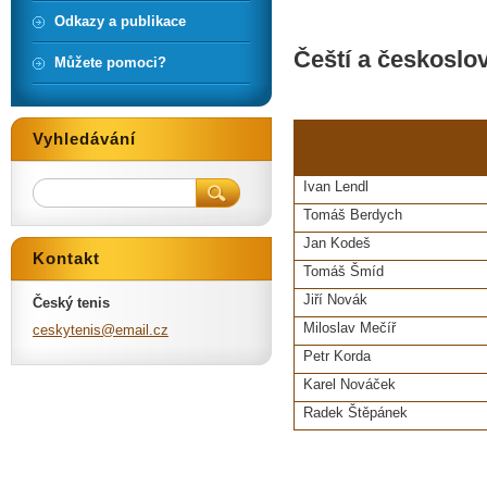
Odkazy a publikace
Čeští a českoslov
Můžete pomoci?
Vyhledávání
Ivan Lendl
Tomáš Berdych
Jan Kodeš
Kontakt
Tomáš Šmíd
Jiří Novák
Český tenis
Miloslav Mečíř
ceskyten
is@email
.cz
Petr Korda
Karel Nováček
Radek Štěpánek