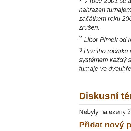
V roce 2001 se t
nahrazen turnajem
začátkem roku 2002
zrušen.
2
Libor Pimek od r
3
Prvního ročníku v
systémem každý s 
turnaje ve dvouhře
Diskusní té
Nebyly nalezeny ž
Přidat nový 