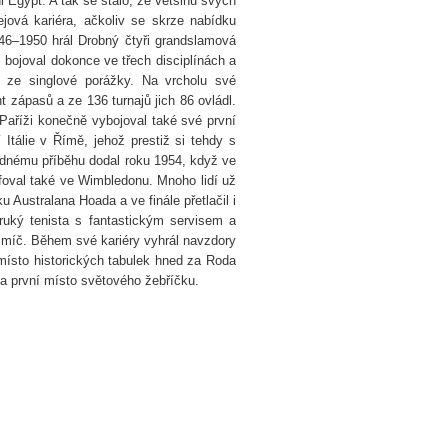
 Egypt. A tak se stalo, že většinu svých
ejová kariéra, ačkoliv se skrze nabídku
6–1950 hrál Drobný čtyři grandslamová
l bojoval dokonce ve třech disciplínách a
í ze singlové porážky. Na vrcholu své
 zápasů a ze 136 turnajů jich 86 ovládl.
 Paříži konečně vybojoval také své první
 Itálie v Římě, jehož prestiž si tehdy s
odnému příběhu dodal roku 1954, když ve
umfoval také ve Wimbledonu. Mnoho lidí už
 Australana Hoada a ve finále přetlačil i
ruký tenista s fantastickým servisem a
ro míč. Během své kariéry vyhrál navzdory
místo historických tabulek hned za Roda
a první místo světového žebříčku.