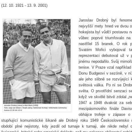
(12. 10. 1921 - 13. 9. 2001)
Jaroslav Drobný byl fenome
nejvyšší mety hned ve dvou od
hokejista byl vůdčí postavou 
vůbec poprvé triumfovalo na
nastřílel 15 branek. O rok
Svatém Mořici vybojoval ta
reprezentaci debutoval už v 
jinému nepodařilo. Svůj mimoř
tenise. V Praze vzal například
Donu Budgeovi v sezóně, v ní
ale jeho slibně se rozvíjející 
světová válka. Po ní se Drobn
světa. O prvotřídní senzaci 
když ve skvělé bitvě zdolal „
1947 a 1948 dvakrát za seb
mezipásmového finále Davis
obhájce trofeje v zápase o 
stupňující komunistické šikaně ale Drobný roku 1949 Československo nu
období plné nejistoty, kdy jezdil od turnaje k turnaji, ale nikde neb