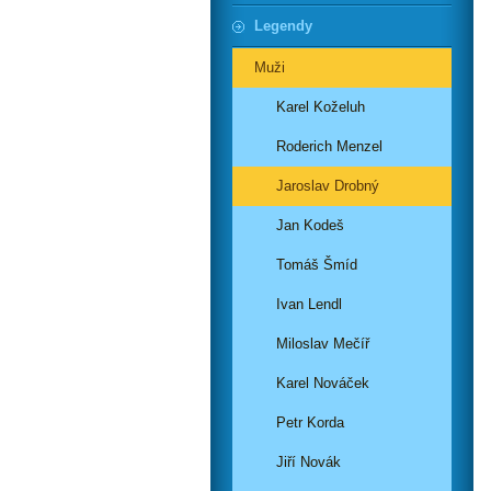
Legendy
Muži
Karel Koželuh
Roderich Menzel
Jaroslav Drobný
Jan Kodeš
Tomáš Šmíd
Ivan Lendl
Miloslav Mečíř
Karel Nováček
Petr Korda
Jiří Novák