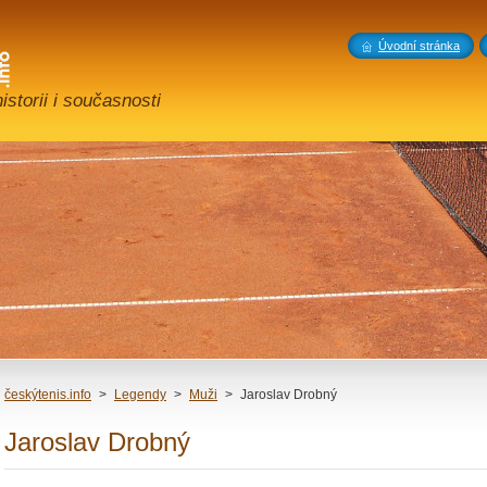
Úvodní stránka
storii i současnosti
českýtenis.info
>
Legendy
>
Muži
>
Jaroslav Drobný
Jaroslav Drobný