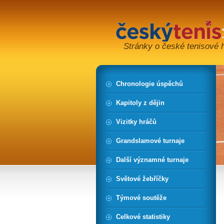
Stránky o české tenisové hi
Chronologie úspěchů
Kapitoly z dějin
Vizitky hráčů
Grandslamové turnaje
Další významné turnaje
Světové žebříčky
Týmové soutěže
Celkové statistiky