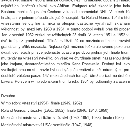
švýcarské, britské nebo americké doklady, než mu nakonec občanství nabídl
největších úspěchů získal jako Afričan. Emigrací také skončila jeho hok
Bostonu mohl stát prvním Čechem v kanadskoamerické NHL. V letech 194
finále, ani v jednom případě ale ještě neuspěl. Na Roland Garros 1948 o titu
vítězstvími ve čtyřhře a mixu si alespoň částečně vynahradil zklamán
výkonnosti byl mezi lety 1950 a 1954. V tomto období vyhrál přes 89 procent
Jen v sezóně 1952 získal neuvěřitelných 23 titulů. V letech 1951 a 1952 v
dvě trofeje z grandslamů. Třikrát zvítězil též na mezinárodním mistrovství
grandslamy příliš nezadala. Nejkrásnější možnou tečku ale svému pozoruh
dvaatřiceti letech při své jedenácté účasti a po dvou prohraných finále tri
mu tehdy na vítězství nevěřilo, on však ve čtvrtfinále smetl nasazenou dvojku
jeho krajana, devatenáctiletého mladíka Kena Rosewalla. Drobný byl levo
vynikající hrou na síti, navíc byl neobyčejně kreativní a měl náramný cit p
šestileté válečné pauze 147 mezinárodních turnajů, čímž se řadí na druhé 
Lavera. Po svém wimbledonském triumfu roku 1954 byl odborníky zařazen n
Dvouhra
Wimbledon: vítězství (1954), finále (1949, 1952)
Roland Garros: vítězství (1951, 1952), finále (1946, 1948, 1950)
Mezinárodní mistrovství Itálie: vítězství (1950, 1951, 1953), finále (1952)
Mezinárodní mistrovství USA: semifinále (1947, 1948)