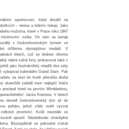
nálním sportovcem, který dosáhl na
větvích – tenise a ledním hokeji. Jako
našeho mužstva, které v Praze roku 1947
 mistrovství světa. On sám na turnaji
 později s československým týmem ve
ké stříbrnou olympijskou medaili. V
patnácti letech, což se dodnes nikomu
ádný talent začal brzy prokazovat také v
 ještě jako šestnáctiletý mladík dva sety
ž vybojoval kalendářní Grand Slam. Pak
kariéru na šest let krutě přerušila druhá
ý okamžitě zařadil mezi nejlepší hráče
se postaral hned na prvním Wimbledonu,
neporazitelného“ Jacka Kramera. V letech
ou dovedl československý tým až do
ova poháru, jehož vítěz mohl vyzvat
celkové prvenství. Kvůli neustále se
ceně opustil. Následovalo strastiplné
yl doma. Bezúspěšně se pokoušel získat