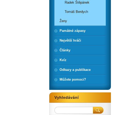
Radek Štěpánek
Tomáš Berdych
Ženy
Památné zápasy
Největší hráči
Články
Kvíz
Odkazy a publikace
Můžete pomoci?
Vyhledávání