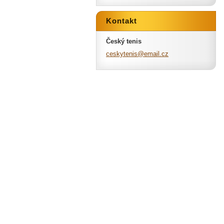
Kontakt
Český tenis
ceskyten
is@email
.cz